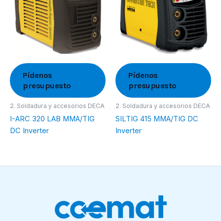
Pídenos
Pídenos
presupuesto
presupuesto
2. Soldadura y accesorios DECA
2. Soldadura y accesorios DECA
I-ARC 320 LAB MMA/TIG
SILTIG 415 MMA/TIG DC
DC Inverter
Inverter