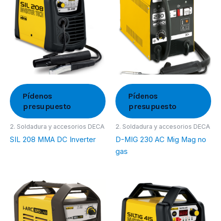
Pídenos
Pídenos
presupuesto
presupuesto
2. Soldadura y accesorios DECA
2. Soldadura y accesorios DECA
SIL 208 MMA DC Inverter
D-MIG 230 AC Mig Mag no
gas