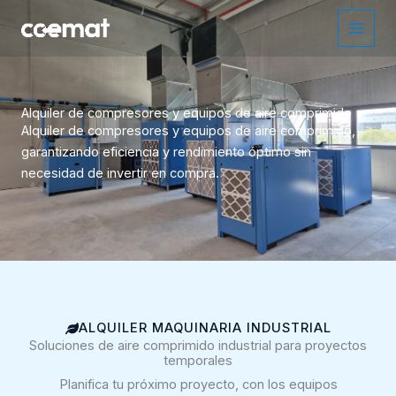
Ir
al
contenido
Alquiler de compresores y equipos de aire comprimido
Alquiler de compresores y equipos de aire comprimido,
garantizando eficiencia y rendimiento óptimo sin
necesidad de invertir en compra.
ALQUILER MAQUINARIA INDUSTRIAL
Soluciones de aire comprimido industrial para proyectos
temporales
Planifica tu próximo proyecto, con los equipos