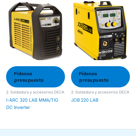
Pídenos
Pídenos
presupuesto
presupuesto
2. Soldadura y accesorios DECA
2. Soldadura y accesorios DECA
I-ARC 320 LAB MMA/TIG
JOB 220 LAB
DC Inverter