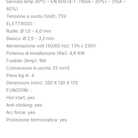
Servizio Amp 40°C – EN 60974-1 : (160A – 20%) – (115A –
60%)
Tensione a vuoto (Volt): 75V
ELETTRODI: :
Rutile: Ø 1,6 – 4,0 mm
Basico: Ø 2,0 – 3,2 mm
Alimentazione volt (50/60 Hz): 1 Ph x 230V
Potenza di installazione (Kw): 4,8 KW
Fusibile (Amp): 16A
Connessioni in uscita: 25 mm2
Peso kg ≅: 4
Dimensioni (mm): 320 X 130 X 170
FUNZIONI: :
Hot start: yes
Anti-sticking: yes
Arc force: yes
Protezione termostatica: yes