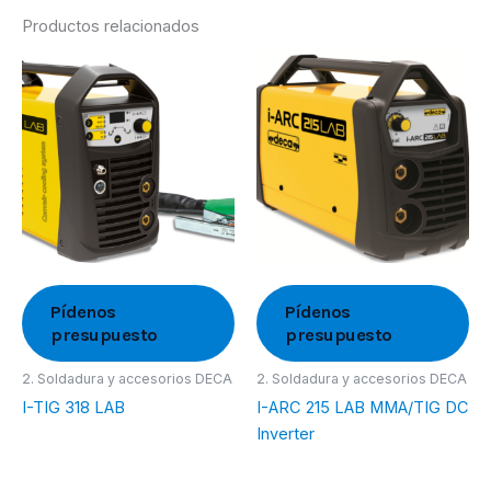
Productos relacionados
Pídenos
Pídenos
presupuesto
presupuesto
2. Soldadura y accesorios DECA
2. Soldadura y accesorios DECA
I-TIG 318 LAB
I-ARC 215 LAB MMA/TIG DC
Inverter