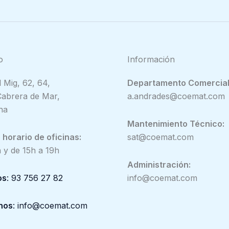
o
Información
 Mig, 62, 64,
Departamento Comercial
abrera de Mar,
a.andrades@coemat.com
na
Mantenimiento Técnico:
horario de oficinas:
sat@coemat.com
 y de 15h a 19h
Administración:
os
: 93 756 27 82
info@coemat.com
nos
: info@coemat.com