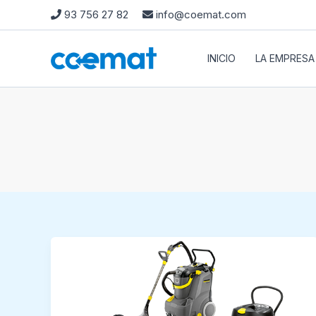
Ir
93 756 27 82
info@coemat.com
al
contenido
INICIO
LA EMPRESA