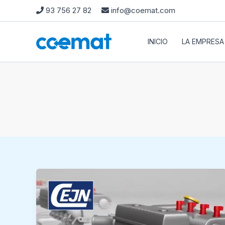
Ir
93 756 27 82
info@coemat.com
al
contenido
INICIO
LA EMPRESA