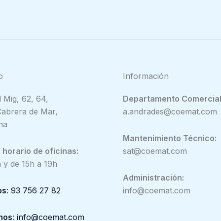
o
Información
 Mig, 62, 64,
Departamento Comercial
abrera de Mar,
a.andrades@coemat.com
na
Mantenimiento Técnico:
horario de oficinas:
sat@coemat.com
 y de 15h a 19h
Administración:
os
: 93 756 27 82
info@coemat.com
nos
: info@coemat.com