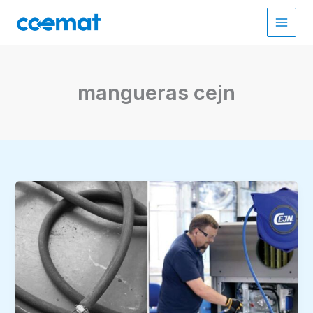
Ir
al
contenido
mangueras cejn