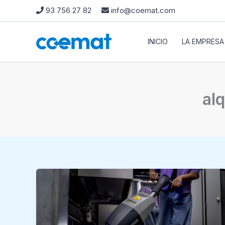
Ir
93 756 27 82
info@coemat.com
al
contenido
INICIO
LA EMPRESA
alq