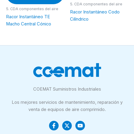
elegir
ele
5. CDA componentes del aire
en
en
5. CDA componentes del aire
Racor Instantáneo Codo
la
la
Racor Instantáneo TE
Cilíndrico
página
pá
Macho Central Cónico
de
de
producto
pr
COEMAT Suministros Industriales
Los mejores servicios de mantenimiento, reparación y
venta de equipos de aire comprimido.