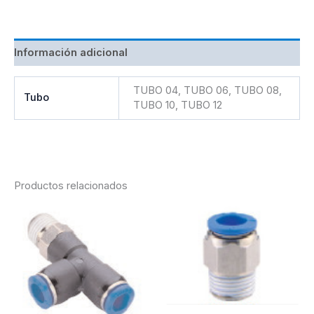
Información adicional
TUBO 04, TUBO 06, TUBO 08,
Tubo
TUBO 10, TUBO 12
Productos relacionados
Este
Es
producto
pr
tiene
tie
múltiples
múl
variantes.
var
Las
La
opciones
op