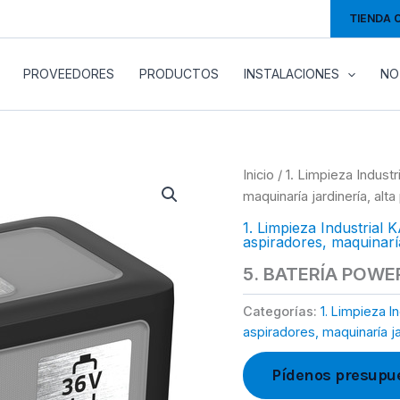
TIENDA 
PROVEEDORES
PRODUCTOS
INSTALACIONES
NO
Inicio
/
1. Limpieza Indus
maquinaría jardinería, alta
1. Limpieza Industria
aspiradores, maquinaría
5. BATERÍA POWE
Categorías:
1. Limpieza I
aspiradores, maquinaría jar
Pídenos presupu