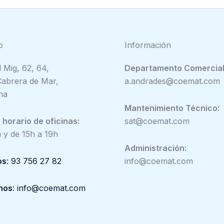
o
Información
 Mig, 62, 64,
Departamento Comercial
abrera de Mar,
a.andrades@coemat.com
na
Mantenimiento Técnico:
horario de oficinas:
sat@coemat.com
 y de 15h a 19h
Administración:
os
: 93 756 27 82
info@coemat.com
nos
: info@coemat.com