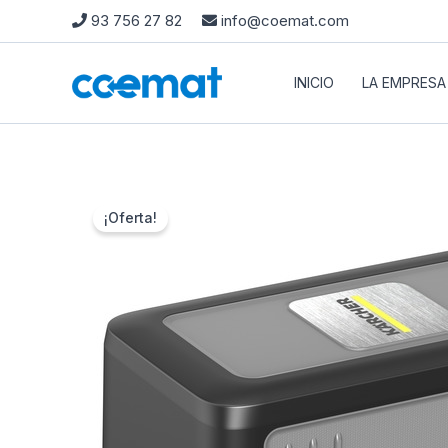
Ir
93 756 27 82
info@coemat.com
al
contenido
INICIO
LA EMPRESA
¡Oferta!