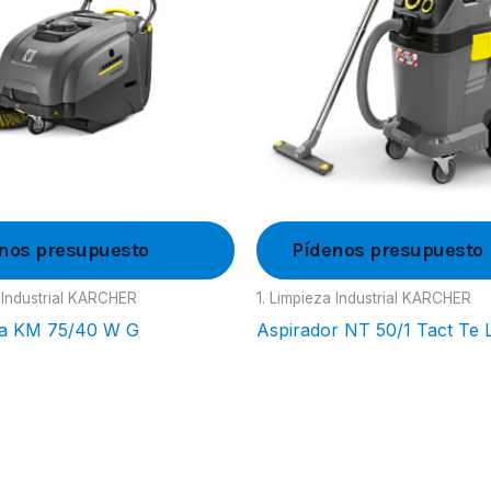
nos presupuesto
Pídenos presupuesto
a Industrial KARCHER
1. Limpieza Industrial KARCHER
ra KM 75/40 W G
Aspirador NT 50/1 Tact Te 