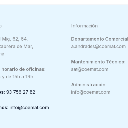
o
Información
 Mig, 62, 64,
Departamento Comercial
abrera de Mar,
a.andrades@coemat.com
na
Mantenimiento Técnico:
horario de oficinas:
sat@coemat.com
 y de 15h a 19h
Administración:
os
: 93 756 27 82
info@coemat.com
nos
: info@coemat.com