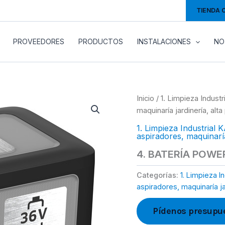
TIENDA 
PROVEEDORES
PRODUCTOS
INSTALACIONES
NO
Inicio
/
1. Limpieza Indus
maquinaría jardinería, alta
1. Limpieza Industria
aspiradores, maquinaría
4. BATERÍA POWE
Categorías:
1. Limpieza I
aspiradores, maquinaría jar
Pídenos presupu