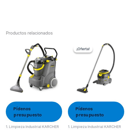
Productos relacionados
¡Oferta!
¡Oferta!
Pídenos
Pídenos
presupuesto
presupuesto
1. Limpieza Industrial KARCHER
1. Limpieza Industrial KARCHER