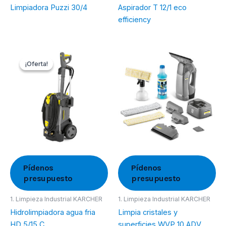
Limpiadora Puzzi 30/4
Aspirador T 12/1 eco
efficiency
¡Oferta!
¡Oferta!
Pídenos
Pídenos
presupuesto
presupuesto
1. Limpieza Industrial KARCHER
1. Limpieza Industrial KARCHER
Hidrolimpiadora agua fria
Limpia cristales y
HD 5/15 C
superficies WVP 10 ADV