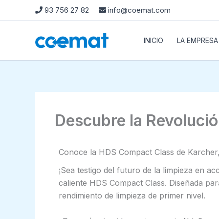
Ir
93 756 27 82
info@coemat.com
al
contenido
INICIO
LA EMPRESA
Descubre la Revolució
Conoce la HDS Compact Class de Karcher, l
¡Sea testigo del futuro de la limpieza en a
caliente HDS Compact Class. Diseñada para 
rendimiento de limpieza de primer nivel.