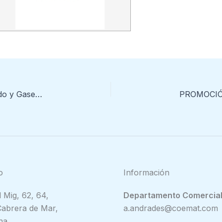
Soluciones para aplicaciones con Aire Comprimido y Gases Especiales
o
Información
 Mig, 62, 64,
Departamento Comercial
abrera de Mar,
a.andrades@coemat.com
na