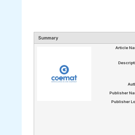
Summary
Article N
Descript
Aut
Publisher N
Publisher L